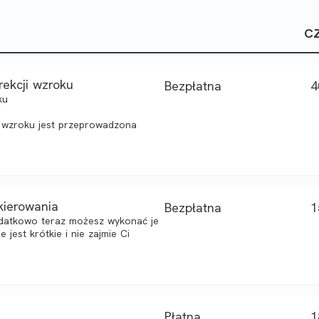
C
rekcji wzroku
Bezpłatna
4
ku
dy wzroku jest przeprowadzona
kierowania
Bezpłatna
1
odatkowo teraz możesz wykonać je
 jest krótkie i nie zajmie Ci
Płatna
1