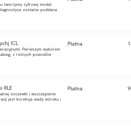
oku tworzymy cyfrowy model
Diagnostyce zostanie poddana
ychj ICL
Płatna
1
racyjnymi. Pierwszym wyborem
 zabieg, z różnych powodów
ki RLE
Płatna
9
alnej soczewki i wszczepienie
acji jest korekcja wady wzroku i