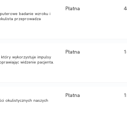
Płatna
4
mputerowe badanie wzroku i
okulista przeprowadza
Płatna
1
, który wykorzystuje impulsy
oprawiając widzenie pacjenta.
Płatna
1
ci okulistycznych naszych