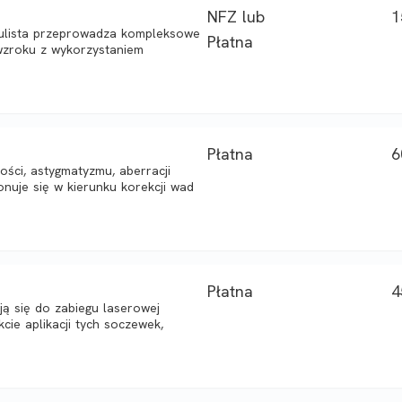
NFZ lub
1
 okulista przeprowadza kompleksowe
Płatna
wzroku z wykorzystaniem
Płatna
6
ści, astygmatyzmu, aberracji
uje się w kierunku korekcji wad
Płatna
4
ują się do zabiegu laserowej
kcie aplikacji tych soczewek,