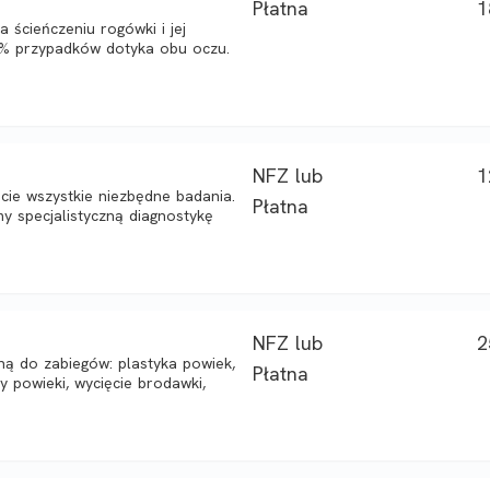
Płatna
1
 ścieńczeniu rogówki i jej
90% przypadków dotyka obu oczu.
NFZ lub
1
ecie wszystkie niezbędne badania.
Płatna
y specjalistyczną diagnostykę
NFZ lub
2
jną do zabiegów: plastyka powiek,
Płatna
y powieki, wycięcie brodawki,