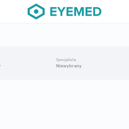
y
Specjalista
y
Niewybrany